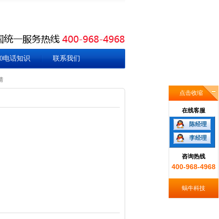
00电话知识
联系我们
请
点击收缩
在线客服
陈经理
李经理
咨询热线
400-968-4968
蜗牛科技