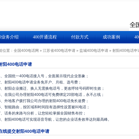
00业务介绍
400开通流程
付款方式
成功案例
4
前位置：
全国400电话网
»
江苏省400电话申请
»
盐城400电话申请
»
射阳400电话申
射阳400电话申请
1、全国统一400电话接入号，全面展示现代企业形象；
2、射阳400电话申请业务免开户、月租、选号费；
3、射阳企业搬迁、换人无需换电话号，更改呼转号码即时生效；
4、在我公司办理射阳400电话可免费绑定20部电话，永不占线；
5、外地客户拨打我公司办理的射阳400电话免长途费；
6、智能路由，按区域和时间段有选择性设置被叫电话；
7、话务的来路与分析，让您轻松掌握全国销售布控；
8、射阳400电话可实现语音导航，让您的企业话务效率达到最高峰。
在线提交射阳400电话申请