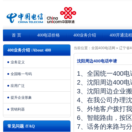
首 页
400电话价格
400业务介绍
400开通流
当前位置：
全国400电话网
»
辽宁省4
400业务介绍 /About 400
沈阳周边400电话申请
业务定义
1、全国统一400
全国唯一号码
2、沈阳周边400
应用广泛
3、沈阳周边企业
提升企业形象
4、在我公司办理沈
5、外地客户拨打我
营销利器
6、智能路由，按
7、话务的来路与
常见问题 /FAQ