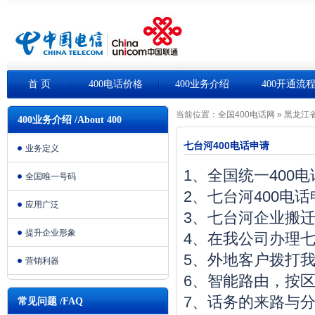
首 页
400电话价格
400业务介绍
400开通流
当前位置：
全国400电话网
»
黑龙江省
400业务介绍 /About 400
七台河400电话申请
业务定义
1、全国统一400
全国唯一号码
2、七台河400电
应用广泛
3、七台河企业搬
提升企业形象
4、在我公司办理七
5、外地客户拨打我
营销利器
6、智能路由，按
7、话务的来路与
常见问题 /FAQ