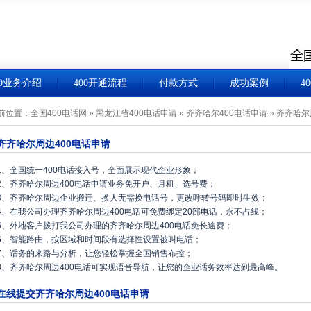
00业务介绍
400开通流程
付款方式
成功案例
4
前位置：
全国400电话网
»
黑龙江省400电话申请
»
齐齐哈尔400电话申请
»
齐齐哈尔
齐齐哈尔周边400电话申请
1、全国统一400电话接入号，全面展示现代企业形象；
2、齐齐哈尔周边400电话申请业务免开户、月租、选号费；
3、齐齐哈尔周边企业搬迁、换人无需换电话号，更改呼转号码即时生效；
4、在我公司办理齐齐哈尔周边400电话可免费绑定20部电话，永不占线；
5、外地客户拨打我公司办理的齐齐哈尔周边400电话免长途费；
6、智能路由，按区域和时间段有选择性设置被叫电话；
7、话务的来路与分析，让您轻松掌握全国销售布控；
8、齐齐哈尔周边400电话可实现语音导航，让您的企业话务效率达到最高峰。
在线提交齐齐哈尔周边400电话申请