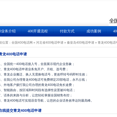
00业务介绍
400开通流程
付款方式
成功案例
4
前位置：
全国400电话网
»
河北省400电话申请
»
秦皇岛400电话申请
»
青龙400电话
青龙400电话申请
1、全国统一400电话接入号，全面展示现代企业形象；
2、青龙400电话申请业务免开户、月租、选号费；
3、青龙企业搬迁、换人无需换电话号，更改呼转号码即时生效；
4、在我公司办理青龙400电话可免费绑定20部电话，永不占线；
5、外地客户拨打我公司办理的青龙400电话免长途费；
6、智能路由，按区域和时间段有选择性设置被叫电话；
7、话务的来路与分析，让您轻松掌握全国销售布控；
8、青龙400电话可实现语音导航，让您的企业话务效率达到最高峰。
在线提交青龙400电话申请