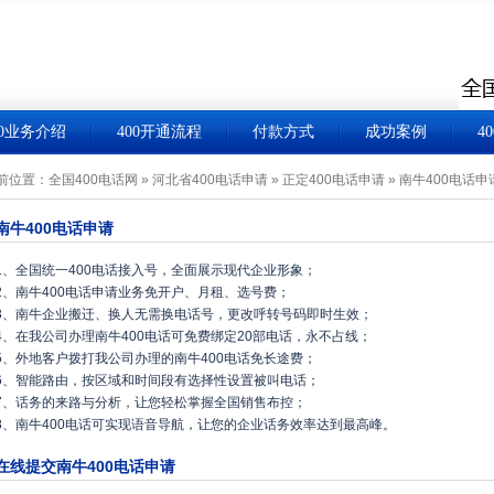
00业务介绍
400开通流程
付款方式
成功案例
4
前位置：
全国400电话网
»
河北省400电话申请
»
正定400电话申请
»
南牛400电话申
南牛400电话申请
1、全国统一400电话接入号，全面展示现代企业形象；
2、南牛400电话申请业务免开户、月租、选号费；
3、南牛企业搬迁、换人无需换电话号，更改呼转号码即时生效；
4、在我公司办理南牛400电话可免费绑定20部电话，永不占线；
5、外地客户拨打我公司办理的南牛400电话免长途费；
6、智能路由，按区域和时间段有选择性设置被叫电话；
7、话务的来路与分析，让您轻松掌握全国销售布控；
8、南牛400电话可实现语音导航，让您的企业话务效率达到最高峰。
在线提交南牛400电话申请