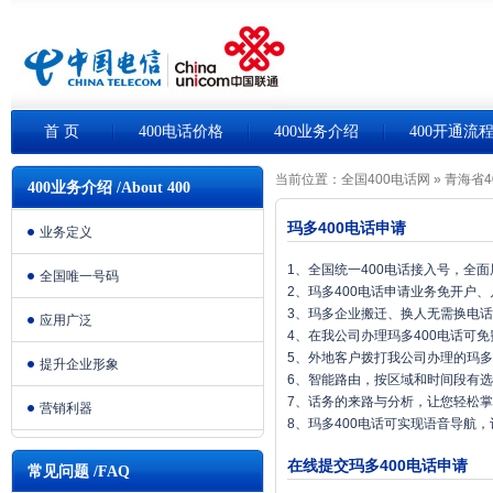
首 页
400电话价格
400业务介绍
400开通流
当前位置：
全国400电话网
»
青海省4
400业务介绍 /About 400
玛多400电话申请
业务定义
1、全国统一400电话接入号，全
全国唯一号码
2、玛多400电话申请业务免开户
3、玛多企业搬迁、换人无需换电
应用广泛
4、在我公司办理玛多400电话可
5、外地客户拨打我公司办理的玛多
提升企业形象
6、智能路由，按区域和时间段有
7、话务的来路与分析，让您轻松
营销利器
8、玛多400电话可实现语音导航
在线提交玛多400电话申请
常见问题 /FAQ