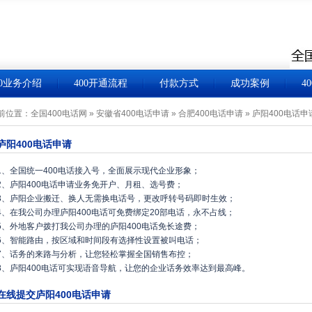
00业务介绍
400开通流程
付款方式
成功案例
4
前位置：
全国400电话网
»
安徽省400电话申请
»
合肥400电话申请
»
庐阳400电话申
庐阳400电话申请
1、全国统一400电话接入号，全面展示现代企业形象；
2、庐阳400电话申请业务免开户、月租、选号费；
3、庐阳企业搬迁、换人无需换电话号，更改呼转号码即时生效；
4、在我公司办理庐阳400电话可免费绑定20部电话，永不占线；
5、外地客户拨打我公司办理的庐阳400电话免长途费；
6、智能路由，按区域和时间段有选择性设置被叫电话；
7、话务的来路与分析，让您轻松掌握全国销售布控；
8、庐阳400电话可实现语音导航，让您的企业话务效率达到最高峰。
在线提交庐阳400电话申请