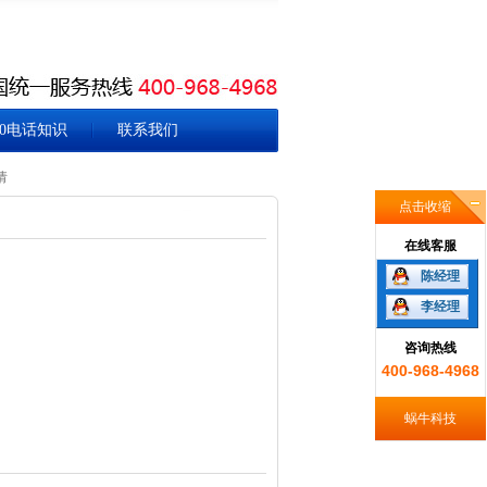
00电话知识
联系我们
请
点击收缩
在线客服
陈经理
李经理
咨询热线
400-968-4968
蜗牛科技