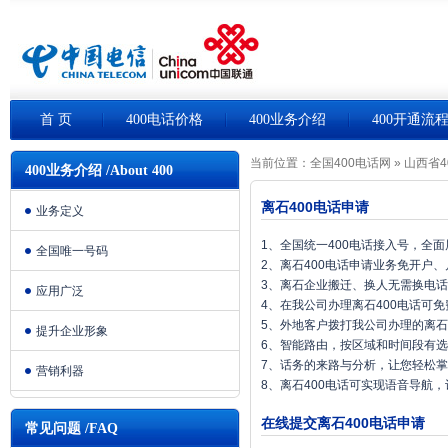
首 页
400电话价格
400业务介绍
400开通流
当前位置：
全国400电话网
»
山西省4
400业务介绍 /About 400
离石400电话申请
业务定义
1、全国统一400电话接入号，全
全国唯一号码
2、离石400电话申请业务免开户
3、离石企业搬迁、换人无需换电
应用广泛
4、在我公司办理离石400电话可
5、外地客户拨打我公司办理的离石
提升企业形象
6、智能路由，按区域和时间段有
7、话务的来路与分析，让您轻松
营销利器
8、离石400电话可实现语音导航
在线提交离石400电话申请
常见问题 /FAQ