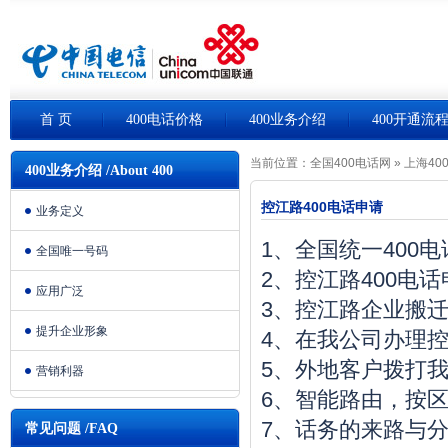
首 页
400电话价格
400业务介绍
400开通流
当前位置：
全国400电话网
»
上海40
400业务介绍 /About 400
控江路400电话申请
业务定义
1、全国统一400
全国唯一号码
2、控江路400电
应用广泛
3、控江路企业搬
提升企业形象
4、在我公司办理控
5、外地客户拨打我
营销利器
6、智能路由，按
7、话务的来路与
常见问题 /FAQ