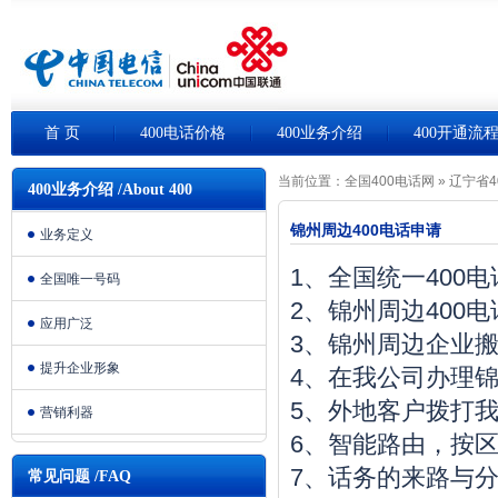
首 页
400电话价格
400业务介绍
400开通流
当前位置：
全国400电话网
»
辽宁省4
400业务介绍 /About 400
锦州周边400电话申请
业务定义
1、全国统一400
全国唯一号码
2、锦州周边400
应用广泛
3、锦州周边企业
提升企业形象
4、在我公司办理锦
5、外地客户拨打我
营销利器
6、智能路由，按
7、话务的来路与
常见问题 /FAQ