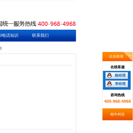
00电话知识
联系我们
请
点击收缩
在线客服
陈经理
李经理
咨询热线
400-968-4968
蜗牛科技