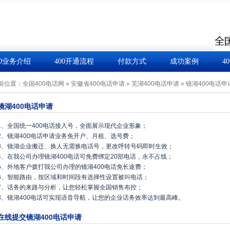
00业务介绍
400开通流程
付款方式
成功案例
4
前位置：
全国400电话网
»
安徽省400电话申请
»
芜湖400电话申请
»
镜湖400电话申
镜湖400电话申请
1、全国统一400电话接入号，全面展示现代企业形象；
2、镜湖400电话申请业务免开户、月租、选号费；
3、镜湖企业搬迁、换人无需换电话号，更改呼转号码即时生效；
4、在我公司办理镜湖400电话可免费绑定20部电话，永不占线；
5、外地客户拨打我公司办理的镜湖400电话免长途费；
6、智能路由，按区域和时间段有选择性设置被叫电话；
7、话务的来路与分析，让您轻松掌握全国销售布控；
8、镜湖400电话可实现语音导航，让您的企业话务效率达到最高峰。
在线提交镜湖400电话申请