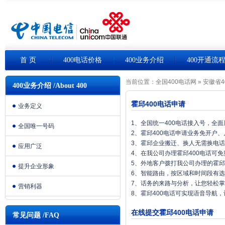
首 页
400电话价格
400业务介绍
400开通流
当前位置：
全国400电话网
»
安徽省4
400业务介绍 /About 400
霍邱400电话申请
业务定义
1、全国统一400电话接入号，全
全国唯一号码
2、霍邱400电话申请业务免开户
3、霍邱企业搬迁、换人无需换电
应用广泛
4、在我公司办理霍邱400电话可
5、外地客户拨打我公司办理的霍邱
提升企业形象
6、智能路由，按区域和时间段有
7、话务的来路与分析，让您轻松
营销利器
8、霍邱400电话可实现语音导航
在线提交霍邱400电话申请
常见问题 /FAQ