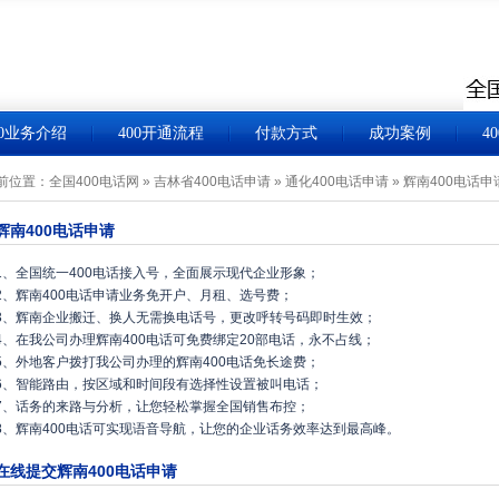
00业务介绍
400开通流程
付款方式
成功案例
4
前位置：
全国400电话网
»
吉林省400电话申请
»
通化400电话申请
»
辉南400电话申
辉南400电话申请
1、全国统一400电话接入号，全面展示现代企业形象；
2、辉南400电话申请业务免开户、月租、选号费；
3、辉南企业搬迁、换人无需换电话号，更改呼转号码即时生效；
4、在我公司办理辉南400电话可免费绑定20部电话，永不占线；
5、外地客户拨打我公司办理的辉南400电话免长途费；
6、智能路由，按区域和时间段有选择性设置被叫电话；
7、话务的来路与分析，让您轻松掌握全国销售布控；
8、辉南400电话可实现语音导航，让您的企业话务效率达到最高峰。
在线提交辉南400电话申请