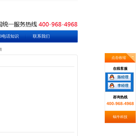
00电话知识
联系我们
请
点击收缩
在线客服
陈经理
李经理
咨询热线
400-968-4968
蜗牛科技