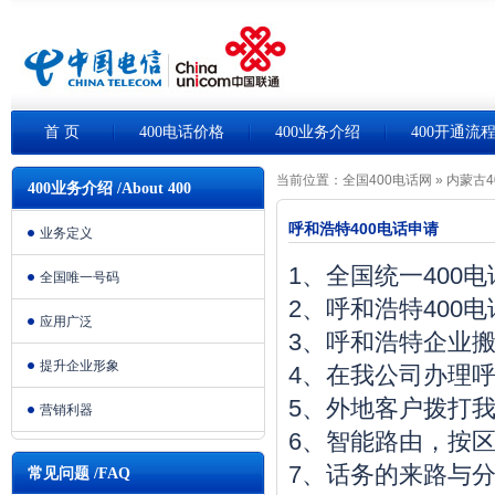
首 页
400电话价格
400业务介绍
400开通流
当前位置：
全国400电话网
»
内蒙古4
400业务介绍 /About 400
呼和浩特400电话申请
业务定义
1、全国统一400
全国唯一号码
2、呼和浩特400
应用广泛
3、呼和浩特企业
提升企业形象
4、在我公司办理呼
5、外地客户拨打我
营销利器
6、智能路由，按
7、话务的来路与
常见问题 /FAQ