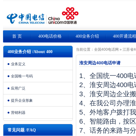
首 页
400电话价格
400业务介绍
400开通流
当前位置：
全国400电话网
»
江苏省4
400业务介绍 /About 400
淮安周边400电话申请
业务定义
1、全国统一400
全国唯一号码
2、淮安周边400
应用广泛
3、淮安周边企业
提升企业形象
4、在我公司办理淮
5、外地客户拨打我
营销利器
6、智能路由，按
7、话务的来路与
常见问题 /FAQ