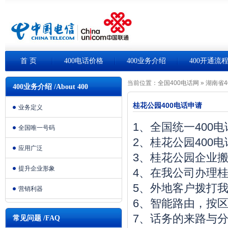
首 页
400电话价格
400业务介绍
400开通流
当前位置：
全国400电话网
»
湖南省4
400业务介绍 /About 400
桂花公园400电话申请
业务定义
1、全国统一400
全国唯一号码
2、桂花公园400
应用广泛
3、桂花公园企业
提升企业形象
4、在我公司办理桂
5、外地客户拨打我
营销利器
6、智能路由，按
7、话务的来路与
常见问题 /FAQ