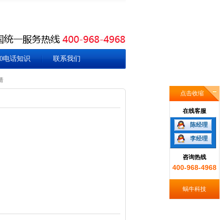
00电话知识
联系我们
请
点击收缩
在线客服
陈经理
李经理
咨询热线
400-968-4968
蜗牛科技