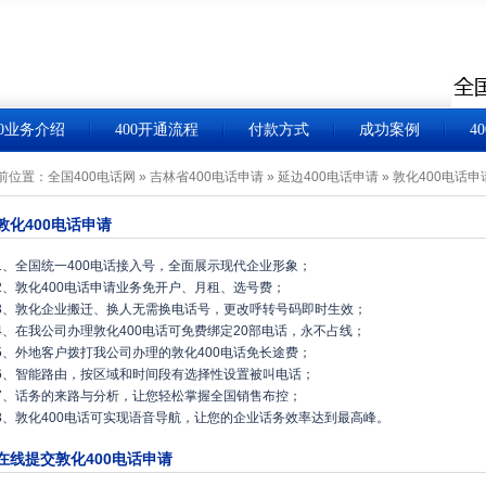
00业务介绍
400开通流程
付款方式
成功案例
4
前位置：
全国400电话网
»
吉林省400电话申请
»
延边400电话申请
»
敦化400电话申
敦化400电话申请
1、全国统一400电话接入号，全面展示现代企业形象；
2、敦化400电话申请业务免开户、月租、选号费；
3、敦化企业搬迁、换人无需换电话号，更改呼转号码即时生效；
4、在我公司办理敦化400电话可免费绑定20部电话，永不占线；
5、外地客户拨打我公司办理的敦化400电话免长途费；
6、智能路由，按区域和时间段有选择性设置被叫电话；
7、话务的来路与分析，让您轻松掌握全国销售布控；
8、敦化400电话可实现语音导航，让您的企业话务效率达到最高峰。
在线提交敦化400电话申请