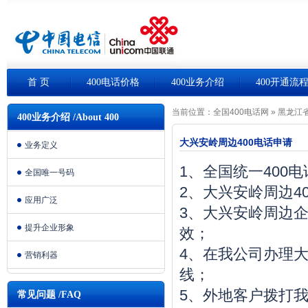
首 页
400电话价格
400业务介绍
400开通流
当前位置：
全国400电话网
»
黑龙江省
400业务介绍 /About 400
大兴安岭周边400电话申请
业务定义
1、全国统一400
全国唯一号码
2、大兴安岭周边4
应用广泛
3、大兴安岭周边
提升企业形象
效；
4、在我公司办理大
营销利器
线；
5、外地客户拨打我
常见问题 /FAQ