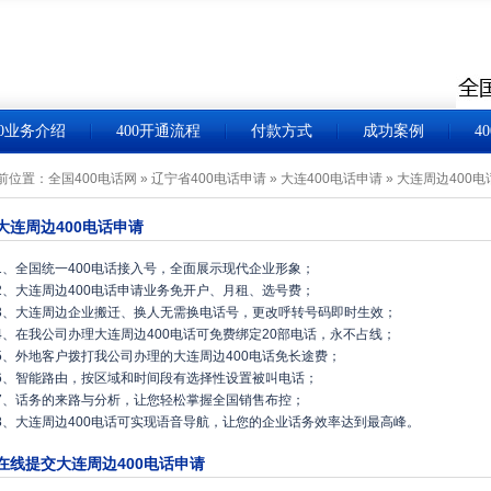
00业务介绍
400开通流程
付款方式
成功案例
4
前位置：
全国400电话网
»
辽宁省400电话申请
»
大连400电话申请
»
大连周边400电
大连周边400电话申请
1、全国统一400电话接入号，全面展示现代企业形象；
2、大连周边400电话申请业务免开户、月租、选号费；
3、大连周边企业搬迁、换人无需换电话号，更改呼转号码即时生效；
4、在我公司办理大连周边400电话可免费绑定20部电话，永不占线；
5、外地客户拨打我公司办理的大连周边400电话免长途费；
6、智能路由，按区域和时间段有选择性设置被叫电话；
7、话务的来路与分析，让您轻松掌握全国销售布控；
8、大连周边400电话可实现语音导航，让您的企业话务效率达到最高峰。
在线提交大连周边400电话申请