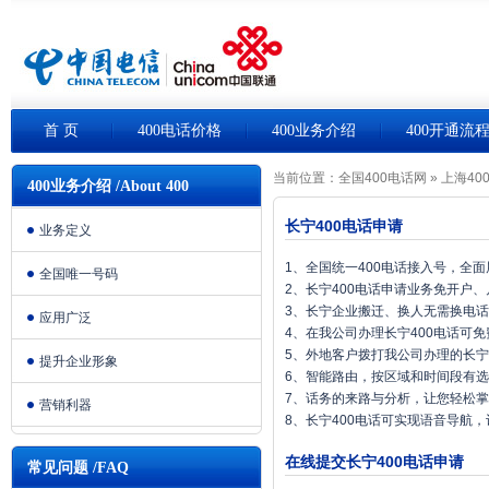
首 页
400电话价格
400业务介绍
400开通流
当前位置：
全国400电话网
»
上海40
400业务介绍 /About 400
长宁400电话申请
业务定义
1、全国统一400电话接入号，全
全国唯一号码
2、长宁400电话申请业务免开户
3、长宁企业搬迁、换人无需换电
应用广泛
4、在我公司办理长宁400电话可
5、外地客户拨打我公司办理的长宁
提升企业形象
6、智能路由，按区域和时间段有
7、话务的来路与分析，让您轻松
营销利器
8、长宁400电话可实现语音导航
在线提交长宁400电话申请
常见问题 /FAQ