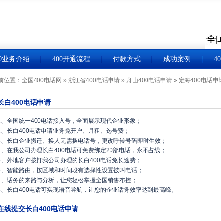
00业务介绍
400开通流程
付款方式
成功案例
4
前位置：
全国400电话网
»
浙江省400电话申请
»
舟山400电话申请
»
定海400电话申
长白400电话申请
1、全国统一400电话接入号，全面展示现代企业形象；
2、长白400电话申请业务免开户、月租、选号费；
3、长白企业搬迁、换人无需换电话号，更改呼转号码即时生效；
4、在我公司办理长白400电话可免费绑定20部电话，永不占线；
5、外地客户拨打我公司办理的长白400电话免长途费；
6、智能路由，按区域和时间段有选择性设置被叫电话；
7、话务的来路与分析，让您轻松掌握全国销售布控；
8、长白400电话可实现语音导航，让您的企业话务效率达到最高峰。
在线提交长白400电话申请