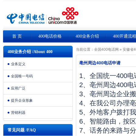
首 页
400电话价格
400业务介绍
400开通流
当前位置：
全国400电话网
»
安徽省4
400业务介绍 /About 400
亳州周边400电话申请
业务定义
1、全国统一400
全国唯一号码
2、亳州周边400
应用广泛
3、亳州周边企业
提升企业形象
4、在我公司办理亳
5、外地客户拨打我
营销利器
6、智能路由，按
7、话务的来路与
常见问题 /FAQ