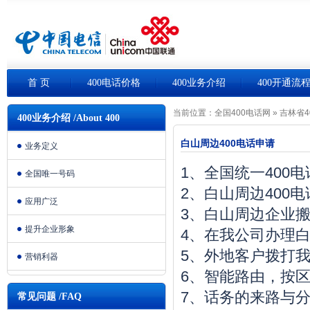
首 页
400电话价格
400业务介绍
400开通流
当前位置：
全国400电话网
»
吉林省4
400业务介绍 /About 400
白山周边400电话申请
业务定义
1、全国统一400
全国唯一号码
2、白山周边400
应用广泛
3、白山周边企业
提升企业形象
4、在我公司办理白
5、外地客户拨打我
营销利器
6、智能路由，按
7、话务的来路与
常见问题 /FAQ